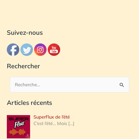
Suivez-nous
Rechercher
R
e
Articles récents
c
h
SuperFlux de l’été
e
C’est l’été… Mais
[…]
r