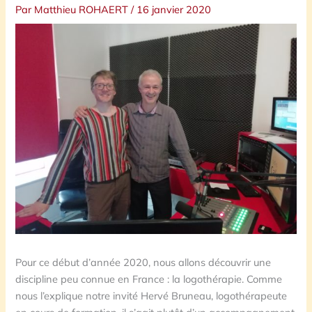
Par
Matthieu ROHAERT
/
16 janvier 2020
Pour ce début d’année 2020, nous allons découvrir une
discipline peu connue en France : la logothérapie. Comme
nous l’explique notre invité Hervé Bruneau, logothérapeute