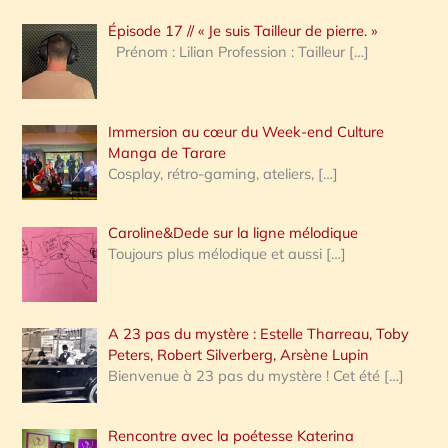
c
Épisode 17 // « Je suis Tailleur de pierre. »
h
Prénom : Lilian Profession : Tailleur
[…]
e
r
Immersion au cœur du Week-end Culture
:
Manga de Tarare
Cosplay, rétro-gaming, ateliers,
[…]
Caroline&Dede sur la ligne mélodique
Toujours plus mélodique et aussi
[…]
A 23 pas du mystère : Estelle Tharreau, Toby
Peters, Robert Silverberg, Arsène Lupin
Bienvenue à 23 pas du mystère ! Cet été
[…]
Rencontre avec la poétesse Katerina