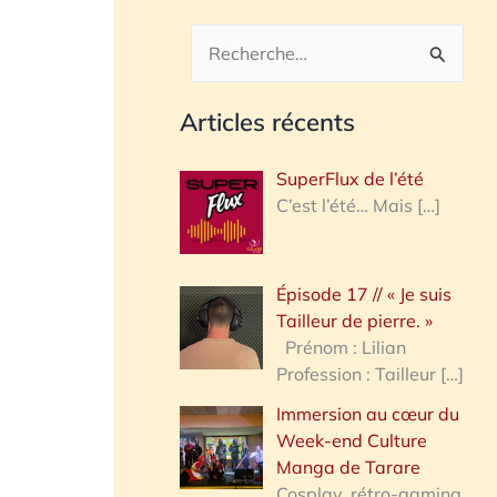
R
e
Articles récents
c
h
SuperFlux de l’été
e
C’est l’été… Mais
[…]
r
c
Épisode 17 // « Je suis
h
Tailleur de pierre. »
e
Prénom : Lilian
Profession : Tailleur
[…]
r
Immersion au cœur du
Week-end Culture
:
Manga de Tarare
Cosplay, rétro-gaming,