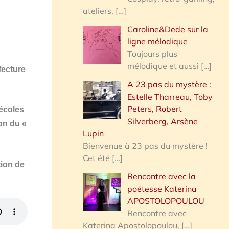
ateliers,
[…]
Caroline&Dede sur la
ligne mélodique
Toujours plus
mélodique et aussi
[…]
fecture
A 23 pas du mystère :
Estelle Tharreau, Toby
Peters, Robert
 écoles
Silverberg, Arsène
ion du «
Lupin
Bienvenue à 23 pas du mystère !
Cet été
[…]
tion de
Rencontre avec la
poétesse Katerina
APOSTOLOPOULOU
Rencontre avec
Katerina Apostolopoulou,
[…]