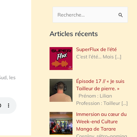
R
e
Articles récents
c
h
SuperFlux de l’été
e
C’est l’été… Mais
[…]
r
c
ud, les
Épisode 17 // « Je suis
h
Tailleur de pierre. »
e
Prénom : Lilian
Profession : Tailleur
[…]
r
Immersion au cœur du
Week-end Culture
:
Manga de Tarare
Cosplay, rétro-gaming,