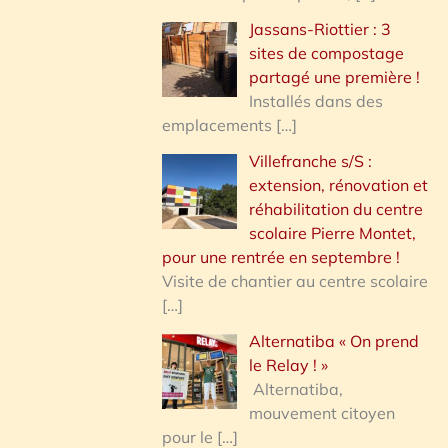
Jassans-Riottier : 3
sites de compostage
partagé une première !
Installés dans des
emplacements
[…]
Villefranche s/S :
extension, rénovation et
réhabilitation du centre
scolaire Pierre Montet,
pour une rentrée en septembre !
Visite de chantier au centre scolaire
[…]
Alternatiba « On prend
le Relay ! »
Alternatiba,
mouvement citoyen
pour le
[…]