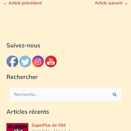
←
Article précédent
Article suivant
→
Suivez-nous
Rechercher
R
e
Articles récents
c
h
SuperFlux de l’été
e