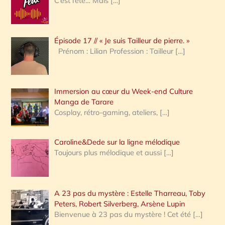
C’est l’été… Mais
[…]
r
c
Épisode 17 // « Je suis Tailleur de pierre. »
h
Prénom : Lilian Profession : Tailleur
[…]
e
r
Immersion au cœur du Week-end Culture
:
Manga de Tarare
Cosplay, rétro-gaming, ateliers,
[…]
Caroline&Dede sur la ligne mélodique
Toujours plus mélodique et aussi
[…]
A 23 pas du mystère : Estelle Tharreau, Toby
Peters, Robert Silverberg, Arsène Lupin
Bienvenue à 23 pas du mystère ! Cet été
[…]