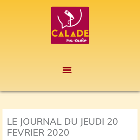
Aller
A
au
r
contenu
c
h
i
v
e
s
LE JOURNAL DU JEUDI 20
FEVRIER 2020