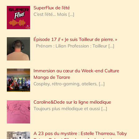
h
SuperFlux de l’été
e
C’est l’été… Mais
[…]
r
c
Épisode 17 // « Je suis Tailleur de pierre. »
h
Prénom : Lilian Profession : Tailleur
[…]
e
r
Immersion au cœur du Week-end Culture
:
Manga de Tarare
Cosplay, rétro-gaming, ateliers,
[…]
Caroline&Dede sur la ligne mélodique
Toujours plus mélodique et aussi
[…]
A 23 pas du mystère : Estelle Tharreau, Toby