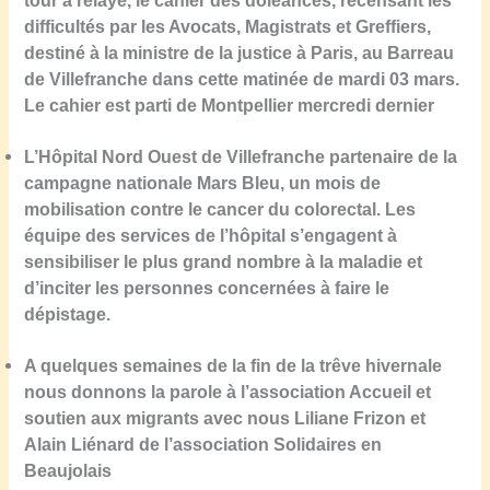
tour a relayé, le cahier de
s
doléances, recensant les
diffic
ul
tés par les Avocats, Magistrats et Greffiers,
destiné
à la ministre de
l
a justice à Paris, au Barreau
de Villefranche dans cette matinée de mardi
03 mars.
Le cahier est
parti
de Montpellier
mercredi dernier
L’Hôpital Nord Ouest de Villefranche partenaire de la
campagne nationale Mars Bleu, un mois de
mobilisation contre le cancer du colorectal.
L
es
équipe d
es
service
s de l’hôpital s’engagent à
sensibiliser le plus grand nombre à la maladie et
d’inciter les personnes concernées à faire le
dépistage.
A
quelques semaines de la fin de la trêve hivernale
nous donnons la parole à l’association Accueil et
soutien aux migrants avec nous Liliane Frizon et
Alain Liénard de l’association Solidaires en
Beaujolais