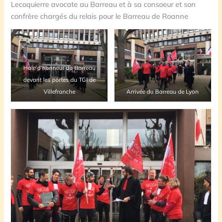
Lecoquierre avocate au Barreau et à sa consoeur et son
confrère chargés du relais pour le Barreau de Roanne
Haie d’honneur du Barreau
devant les portes du TGI de
Villefranche
Arrivée du Barreau de Lyon