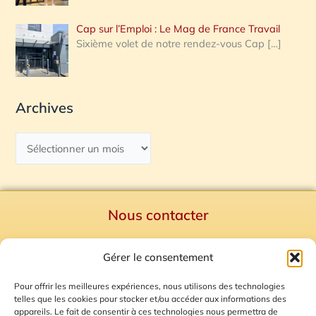
Cap sur l’Emploi : Le Mag de France Travail
Sixième volet de notre rendez-vous Cap
[…]
Archives
Nous contacter
Politique de confidentialité
Gérer le consentement
Mentions Légales
Plan du site
Pour offrir les meilleures expériences, nous utilisons des technologies
telles que les cookies pour stocker et/ou accéder aux informations des
Gestion des Cookies
appareils. Le fait de consentir à ces technologies nous permettra de