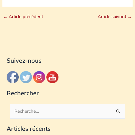
←
Article précédent
Article suivant
→
Suivez-nous
Rechercher
R
e
Articles récents
c