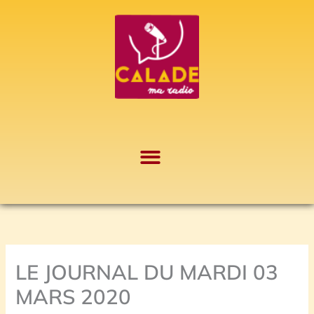
Aller
A
au
r
contenu
c
h
i
v
e
s
LE JOURNAL DU MARDI 03
MARS 2020