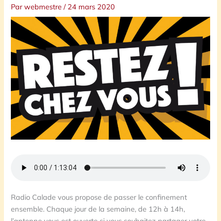
Par
webmestre
/
24 mars 2020
Radio Calade vous propose de passer le confinement
ensemble. Chaque jour de la semaine, de 12h à 14h,
l’antenne vous est ouverte si vous souhaitez partager votre