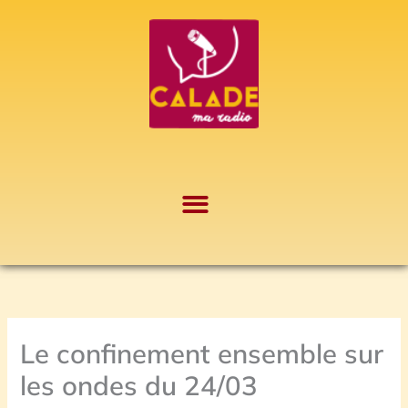
Aller
A
au
r
contenu
c
h
i
v
e
s
Le confinement ensemble sur
les ondes du 24/03