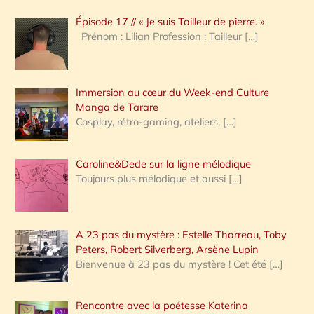
c
Épisode 17 // « Je suis Tailleur de pierre. »
h
Prénom : Lilian Profession : Tailleur
[…]
e
r
Immersion au cœur du Week-end Culture
:
Manga de Tarare
Cosplay, rétro-gaming, ateliers,
[…]
Caroline&Dede sur la ligne mélodique
Toujours plus mélodique et aussi
[…]
A 23 pas du mystère : Estelle Tharreau, Toby
Peters, Robert Silverberg, Arsène Lupin
Bienvenue à 23 pas du mystère ! Cet été
[…]
Rencontre avec la poétesse Katerina