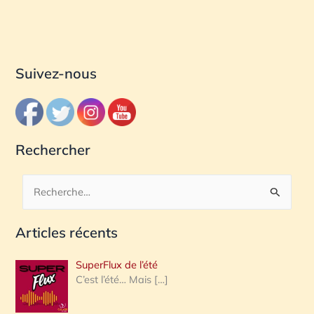
Suivez-nous
Rechercher
R
e
Articles récents
c
h
SuperFlux de l’été
e
C’est l’été… Mais
[…]
r