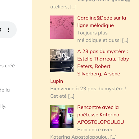
ateliers,
[…]
Caroline&Dede sur la
ligne mélodique
Toujours plus
mélodique et aussi
[…]
A 23 pas du mystère :
Estelle Tharreau, Toby
es créé
Peters, Robert
Silverberg, Arsène
Lupin
Bienvenue à 23 pas du mystère !
de la
Cet été
[…]
ly,
Rencontre avec la
poétesse Katerina
APOSTOLOPOULOU
Rencontre avec
Katerina Apostolopoulou,
[…]