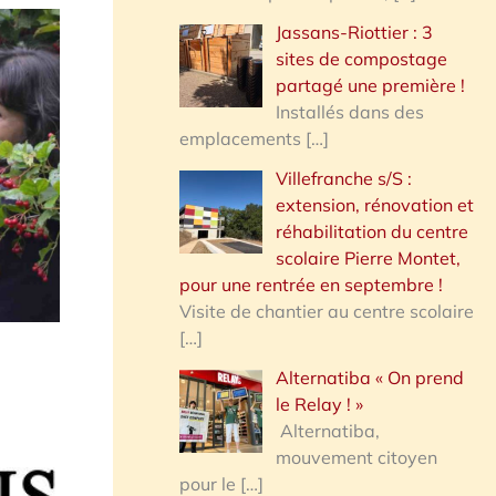
Jassans-Riottier : 3
sites de compostage
partagé une première !
Installés dans des
emplacements
[…]
Villefranche s/S :
extension, rénovation et
réhabilitation du centre
scolaire Pierre Montet,
pour une rentrée en septembre !
Visite de chantier au centre scolaire
[…]
Alternatiba « On prend
le Relay ! »
Alternatiba,
mouvement citoyen
pour le
[…]