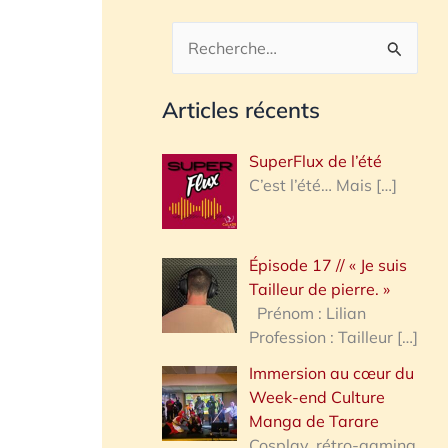
R
e
Articles récents
c
h
SuperFlux de l’été
e
C’est l’été… Mais
[…]
r
c
Épisode 17 // « Je suis
h
Tailleur de pierre. »
e
Prénom : Lilian
Profession : Tailleur
[…]
r
Immersion au cœur du
Week-end Culture
:
Manga de Tarare
Cosplay, rétro-gaming,