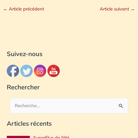
←
Article précédent
Article suivant
→
Suivez-nous
Rechercher
R
e
Articles récents
c
h
SuperFlux de l’été