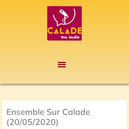
Aller
A
au
r
contenu
c
h
i
v
e
s
Ensemble Sur Calade
(20/05/2020)