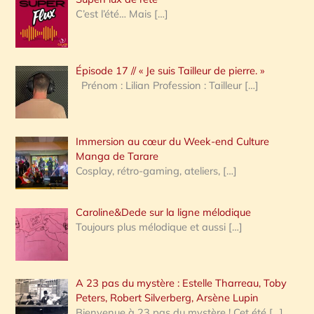
e
C’est l’été… Mais
[…]
r
c
Épisode 17 // « Je suis Tailleur de pierre. »
h
Prénom : Lilian Profession : Tailleur
[…]
e
r
Immersion au cœur du Week-end Culture
:
Manga de Tarare
Cosplay, rétro-gaming, ateliers,
[…]
Caroline&Dede sur la ligne mélodique
Toujours plus mélodique et aussi
[…]
A 23 pas du mystère : Estelle Tharreau, Toby
Peters, Robert Silverberg, Arsène Lupin
Bienvenue à 23 pas du mystère ! Cet été
[…]