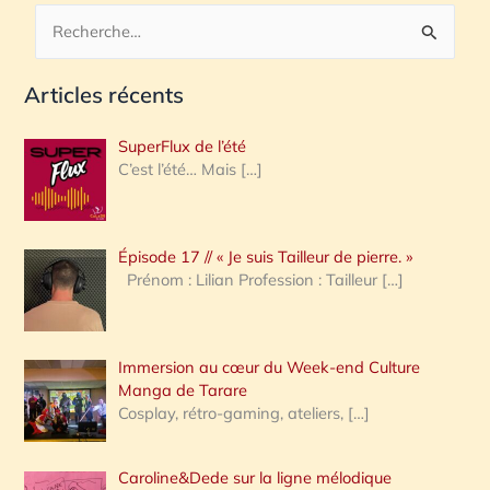
R
e
Articles récents
c
h
SuperFlux de l’été
e
C’est l’été… Mais
[…]
r
c
Épisode 17 // « Je suis Tailleur de pierre. »
h
Prénom : Lilian Profession : Tailleur
[…]
e
r
Immersion au cœur du Week-end Culture
:
Manga de Tarare
Cosplay, rétro-gaming, ateliers,
[…]
Caroline&Dede sur la ligne mélodique