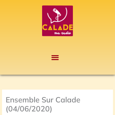
Aller
A
au
r
contenu
c
h
i
v
e
s
Ensemble Sur Calade
(04/06/2020)