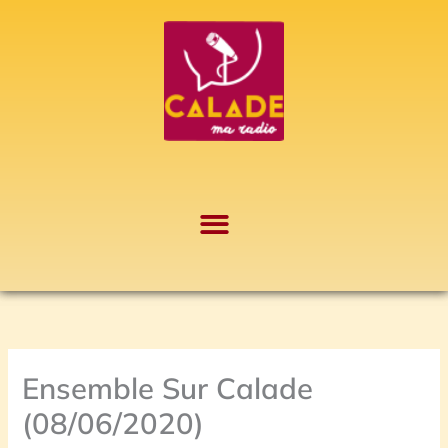
Aller
A
au
r
contenu
c
h
i
v
e
s
Ensemble Sur Calade
(08/06/2020)