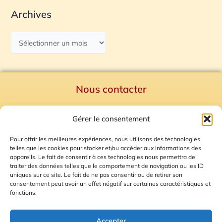
Archives
Nous contacter
Politique de confidentialité
Gérer le consentement
Mentions Légales
Plan du site
Pour offrir les meilleures expériences, nous utilisons des technologies
telles que les cookies pour stocker et/ou accéder aux informations des
Gestion des Cookies
appareils. Le fait de consentir à ces technologies nous permettra de
traiter des données telles que le comportement de navigation ou les ID
uniques sur ce site. Le fait de ne pas consentir ou de retirer son
consentement peut avoir un effet négatif sur certaines caractéristiques et
fonctions.
Accepter