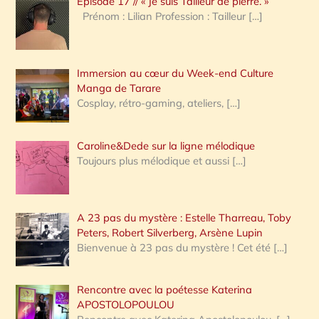
Épisode 17 // « Je suis Tailleur de pierre. »
h
Prénom : Lilian Profession : Tailleur
[…]
e
r
Immersion au cœur du Week-end Culture
:
Manga de Tarare
Cosplay, rétro-gaming, ateliers,
[…]
Caroline&Dede sur la ligne mélodique
Toujours plus mélodique et aussi
[…]
A 23 pas du mystère : Estelle Tharreau, Toby
Peters, Robert Silverberg, Arsène Lupin
Bienvenue à 23 pas du mystère ! Cet été
[…]
Rencontre avec la poétesse Katerina
APOSTOLOPOULOU