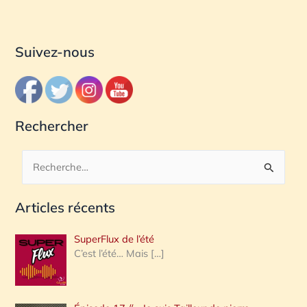
Suivez-nous
Rechercher
R
e
Articles récents
c
h
SuperFlux de l’été
e
C’est l’été… Mais
[…]
r
c