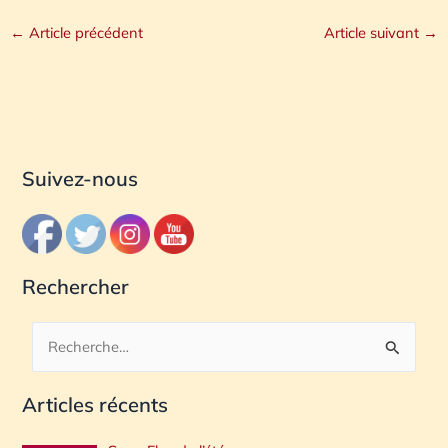
←
Article précédent
Article suivant
→
Suivez-nous
Rechercher
R
e
Articles récents
c
h