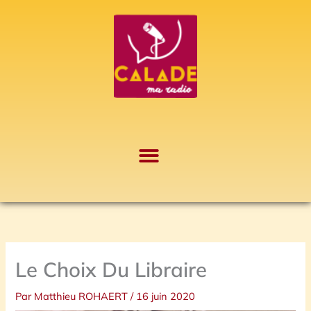
Aller
A
au
r
contenu
c
h
i
v
e
s
Le Choix Du Libraire
Par
Matthieu ROHAERT
/
16 juin 2020