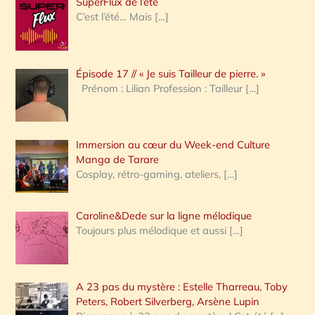
SuperFlux de l’été
e
C’est l’été… Mais
[…]
r
c
Épisode 17 // « Je suis Tailleur de pierre. »
h
Prénom : Lilian Profession : Tailleur
[…]
e
r
Immersion au cœur du Week-end Culture
:
Manga de Tarare
Cosplay, rétro-gaming, ateliers,
[…]
Caroline&Dede sur la ligne mélodique
Toujours plus mélodique et aussi
[…]
A 23 pas du mystère : Estelle Tharreau, Toby
Peters, Robert Silverberg, Arsène Lupin