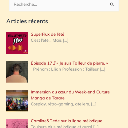
R
e
Articles récents
c
h
SuperFlux de l’été
e
C’est l’été… Mais
[…]
r
c
Épisode 17 // « Je suis Tailleur de pierre. »
h
Prénom : Lilian Profession : Tailleur
[…]
e
r
Immersion au cœur du Week-end Culture
:
Manga de Tarare
Cosplay, rétro-gaming, ateliers,
[…]
Caroline&Dede sur la ligne mélodique
Toujours plus mélodique et aussi
[…]