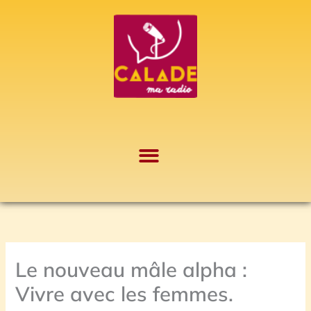
Aller
A
au
r
contenu
c
h
i
v
e
s
Le nouveau mâle alpha :
Vivre avec les femmes.