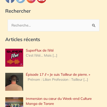
Rechercher
R
e
Articles récents
c
h
SuperFlux de l’été
e
C’est l’été… Mais
[…]
r
c
Épisode 17 // « Je suis Tailleur de pierre. »
h
Prénom : Lilian Profession : Tailleur
[…]
e
r
Immersion au cœur du Week-end Culture
:
Manga de Tarare