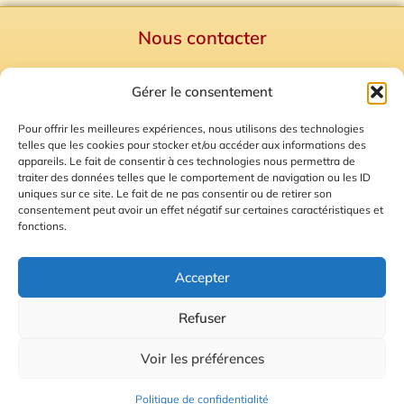
Nous contacter
Politique de confidentialité
Gérer le consentement
Mentions Légales
Plan du site
Pour offrir les meilleures expériences, nous utilisons des technologies
telles que les cookies pour stocker et/ou accéder aux informations des
Gestion des Cookies
appareils. Le fait de consentir à ces technologies nous permettra de
traiter des données telles que le comportement de navigation ou les ID
uniques sur ce site. Le fait de ne pas consentir ou de retirer son
consentement peut avoir un effet négatif sur certaines caractéristiques et
fonctions.
Accepter
Refuser
© 2026 Radio Calade
Voir les préférences
Ecoutez le direct
Politique de confidentialité