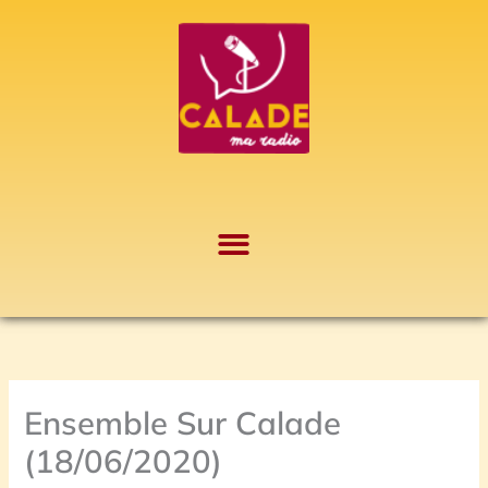
Aller
A
au
r
contenu
c
h
i
v
e
s
Ensemble Sur Calade
(18/06/2020)