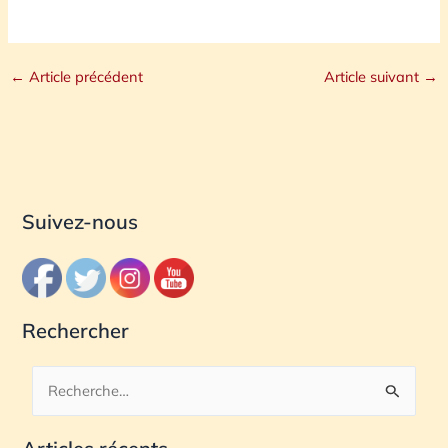
←
Article précédent
Article suivant
→
Suivez-nous
Rechercher
R
e