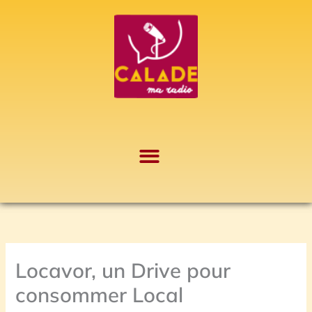
Aller
A
au
r
contenu
c
h
i
v
e
s
Locavor, un Drive pour
consommer Local