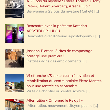
A 23 pas du mystère : Estelle Tharreau, Toby
Peters, Robert Silverberg, Arsène Lupin
Bienvenue à 23 pas du mystère ! Cet été
[…]
Rencontre avec la poétesse Katerina
APOSTOLOPOULOU
Rencontre avec Katerina Apostolopoulou,
[…]
Jassans-Riottier : 3 sites de compostage
partagé une première !
Installés dans des emplacements
[…]
Villefranche s/S : extension, rénovation et
réhabilitation du centre scolaire Pierre Montet,
pour une rentrée en septembre !
Visite de chantier au centre scolaire
[…]
Alternatiba « On prend le Relay ! »
Alternatiba, mouvement citoyen pour le
[…]