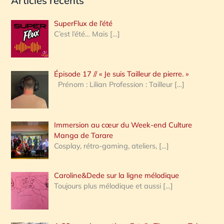
Articles récents
c
h
SuperFlux de l’été
e
C’est l’été… Mais
[…]
r
c
Épisode 17 // « Je suis Tailleur de pierre. »
h
Prénom : Lilian Profession : Tailleur
[…]
e
r
Immersion au cœur du Week-end Culture
:
Manga de Tarare
Cosplay, rétro-gaming, ateliers,
[…]
Caroline&Dede sur la ligne mélodique
Toujours plus mélodique et aussi
[…]