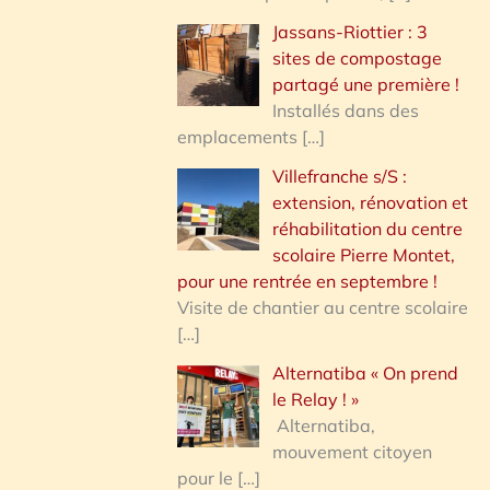
Jassans-Riottier : 3
sites de compostage
partagé une première !
Installés dans des
emplacements
[…]
Villefranche s/S :
extension, rénovation et
réhabilitation du centre
scolaire Pierre Montet,
pour une rentrée en septembre !
Visite de chantier au centre scolaire
[…]
Alternatiba « On prend
le Relay ! »
Alternatiba,
mouvement citoyen
pour le
[…]