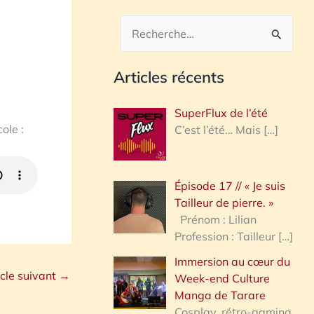
R
e
Articles récents
c
h
SuperFlux de l’été
e
ole :
C’est l’été… Mais
[…]
r
c
Épisode 17 // « Je suis
h
Tailleur de pierre. »
e
Prénom : Lilian
Profession : Tailleur
[…]
r
Immersion au cœur du
icle suivant
→
Week-end Culture
:
Manga de Tarare
Cosplay, rétro-gaming,