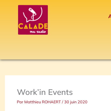
Aller
au
A
contenu
Work’in Events
Par
Matthieu ROHAERT
/
30 juin 2020