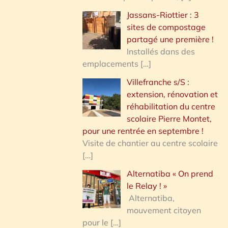
Jassans-Riottier : 3
sites de compostage
partagé une première !
Installés dans des
emplacements
[…]
Villefranche s/S :
extension, rénovation et
réhabilitation du centre
scolaire Pierre Montet,
pour une rentrée en septembre !
Visite de chantier au centre scolaire
[…]
Alternatiba « On prend
le Relay ! »
Alternatiba,
mouvement citoyen
pour le
[…]