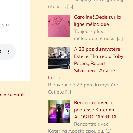
ateliers,
[…]
Caroline&Dede sur la
ligne mélodique
ty à
Toujours plus
mélodique et aussi
[…]
A 23 pas du mystère :
Estelle Tharreau, Toby
Peters, Robert
Silverberg, Arsène
Lupin
Bienvenue à 23 pas du mystère !
Cet été
[…]
icle suivant
→
Rencontre avec la
poétesse Katerina
APOSTOLOPOULOU
Rencontre avec
Katerina Apostolopoulou,
[…]