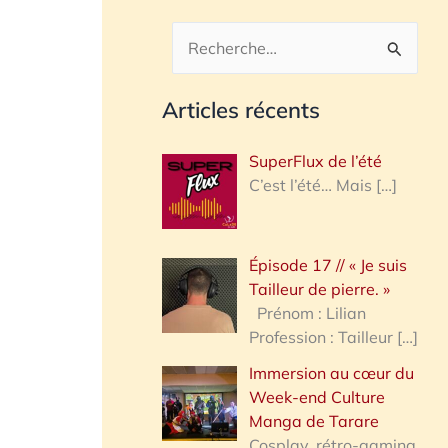
R
e
Articles récents
c
h
SuperFlux de l’été
e
C’est l’été… Mais
[…]
r
c
Épisode 17 // « Je suis
h
Tailleur de pierre. »
e
Prénom : Lilian
Profession : Tailleur
[…]
r
Immersion au cœur du
Week-end Culture
:
Manga de Tarare
Cosplay, rétro-gaming,