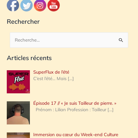
Rechercher
R
e
Articles récents
c
h
SuperFlux de l’été
e
C’est l’été… Mais
[…]
r
c
Épisode 17 // « Je suis Tailleur de pierre. »
h
Prénom : Lilian Profession : Tailleur
[…]
e
r
Immersion au cœur du Week-end Culture