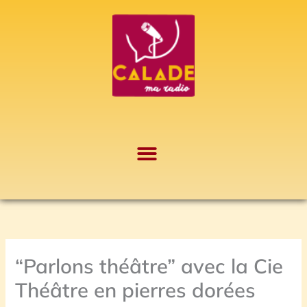
Aller
A
au
r
contenu
c
h
i
v
e
s
“Parlons théâtre” avec la Cie
Théâtre en pierres dorées