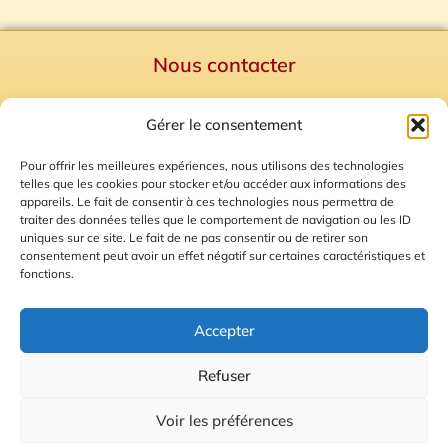
Nous contacter
Politique de confidentialité
Gérer le consentement
Mentions Légales
Plan du site
Pour offrir les meilleures expériences, nous utilisons des technologies
telles que les cookies pour stocker et/ou accéder aux informations des
Gestion des Cookies
appareils. Le fait de consentir à ces technologies nous permettra de
traiter des données telles que le comportement de navigation ou les ID
uniques sur ce site. Le fait de ne pas consentir ou de retirer son
consentement peut avoir un effet négatif sur certaines caractéristiques et
fonctions.
Accepter
Refuser
© 2026 Radio Calade
Voir les préférences