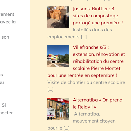
Jassans-Riottier : 3
ivement
sites de compostage
avec la
partagé une première !
Installés dans des
emplacements
[…]
t son
Villefranche s/S :
extension, rénovation et
réhabilitation du centre
scolaire Pierre Montet,
us
pour une rentrée en septembre !
Visite de chantier au centre scolaire
ou
[…]
Alternatiba « On prend
 Si
le Relay ! »
necter
Alternatiba,
mouvement citoyen
pour le
[…]