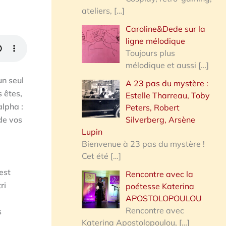
ateliers,
[…]
Caroline&Dede sur la
ligne mélodique
Toujours plus
mélodique et aussi
[…]
un seul
A 23 pas du mystère :
 êtes,
Estelle Tharreau, Toby
alpha :
Peters, Robert
Silverberg, Arsène
 de vos
Lupin
Bienvenue à 23 pas du mystère !
Cet été
[…]
est
Rencontre avec la
ri
poétesse Katerina
APOSTOLOPOULOU
Rencontre avec
s
Katerina Apostolopoulou,
[…]