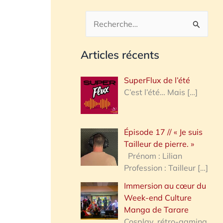
R
e
Articles récents
c
h
SuperFlux de l’été
e
C’est l’été… Mais
[…]
r
c
Épisode 17 // « Je suis
h
Tailleur de pierre. »
e
Prénom : Lilian
Profession : Tailleur
[…]
r
Immersion au cœur du
Week-end Culture
:
Manga de Tarare
Cosplay, rétro-gaming,