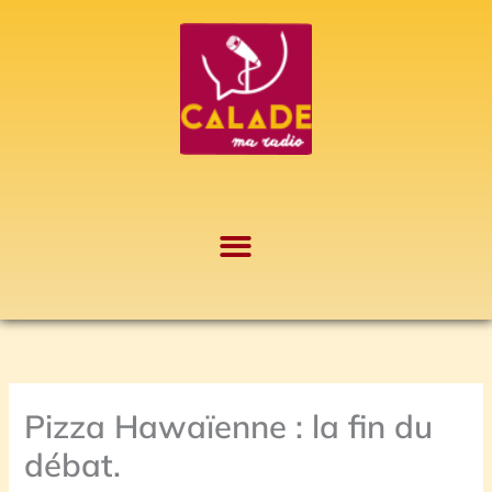
Aller
A
au
r
contenu
c
h
i
v
e
s
Pizza Hawaïenne : la fin du
débat.