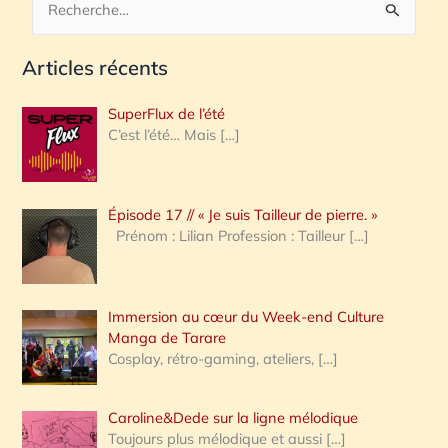
R
e
Articles récents
c
h
SuperFlux de l’été
e
C’est l’été… Mais
[…]
r
c
Épisode 17 // « Je suis Tailleur de pierre. »
h
Prénom : Lilian Profession : Tailleur
[…]
e
r
Immersion au cœur du Week-end Culture
:
Manga de Tarare
Cosplay, rétro-gaming, ateliers,
[…]
Caroline&Dede sur la ligne mélodique
Toujours plus mélodique et aussi
[…]