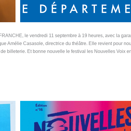
E, le vendredi 11 septembre à 19 heures, avec la garan
ue Amélie Casasole, directrice du théâtre. Elle revient pour no
de billeterie. Et bonne nouvelle le festival les Nouvelles Voix e