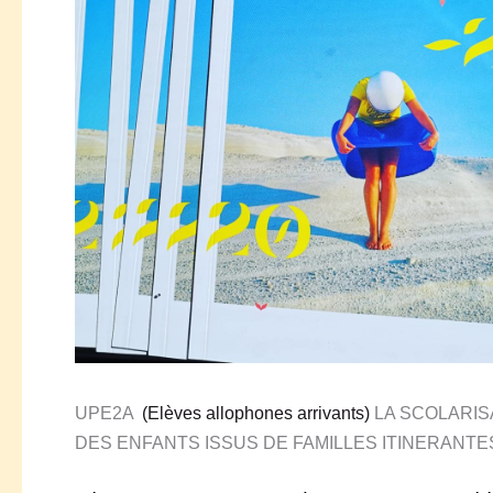
UPE2A
(Elèves allophones arrivants)
LA SCOLARI
DES ENFANTS ISSUS DE FAMILLES ITINERANT