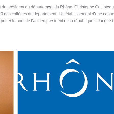
u président du département du Rhône, Christophe Guilloteau
20 des collèges du département . Un établissement d’une capac
e porter le nom de l’ancien président de la république « Jacque 