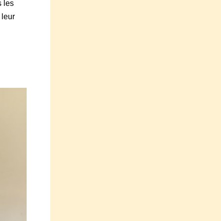
s les
 leur