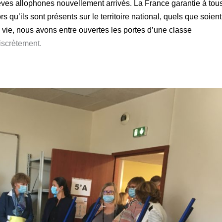
lèves allophones nouvellement arrivés.
L
a France garanti
e
à tou
rs qu’ils sont présents sur le territoire national, quels que soient
 vie,
nous avons ent
re
ouvert
es
les portes d’une classe
iscrètement.