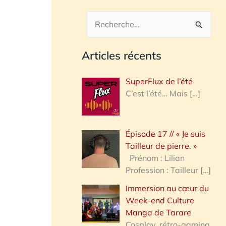
R
e
Articles récents
c
h
SuperFlux de l’été
e
C’est l’été… Mais
[…]
r
c
Épisode 17 // « Je suis
h
Tailleur de pierre. »
e
Prénom : Lilian
Profession : Tailleur
[…]
r
Immersion au cœur du
Week-end Culture
:
Manga de Tarare
Cosplay, rétro-gaming,