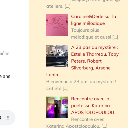
ateliers,
[…]
Caroline&Dede sur la
ligne mélodique
Toujours plus
mélodique et aussi
[…]
A 23 pas du mystère :
Estelle Tharreau, Toby
élie
Peters, Robert
Silverberg, Arsène
Lupin
ze ans
Bienvenue à 23 pas du mystère !
Cet été
[…]
Rencontre avec la
poétesse Katerina
APOSTOLOPOULOU
Rencontre avec
Katerina Apostolopoulou,
[…]