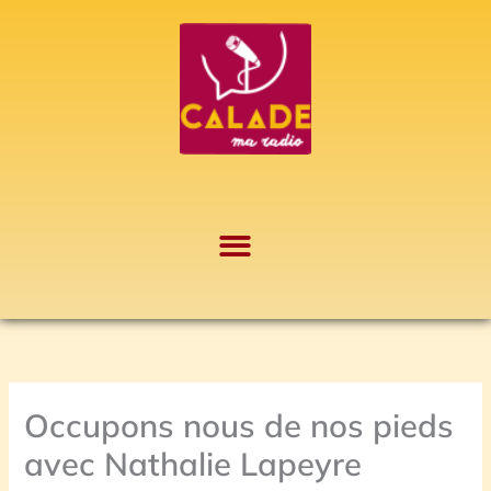
Aller
A
au
r
contenu
c
h
i
v
e
s
Occupons nous de nos pieds
avec Nathalie Lapeyre