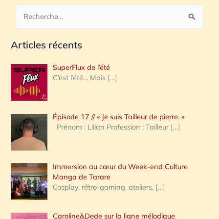
R
e
Articles récents
c
h
SuperFlux de l’été
e
C’est l’été… Mais
[…]
r
c
Épisode 17 // « Je suis Tailleur de pierre. »
h
Prénom : Lilian Profession : Tailleur
[…]
e
r
Immersion au cœur du Week-end Culture
:
Manga de Tarare
Cosplay, rétro-gaming, ateliers,
[…]
Caroline&Dede sur la ligne mélodique