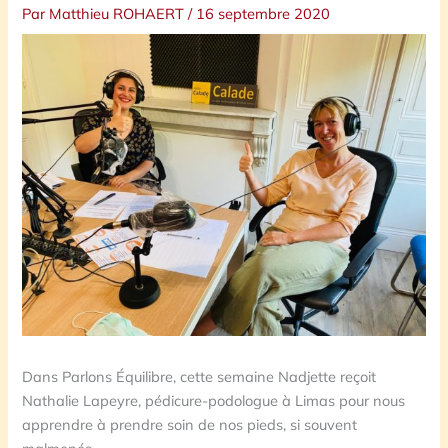
Par
Matthieu ROHAERT
/
16 septembre 2020
Dans Parlons Équilibre, cette semaine Nadjette reçoit
Nathalie Lapeyre, pédicure-podologue à Limas pour nous
apprendre à prendre soin de nos pieds, si souvent