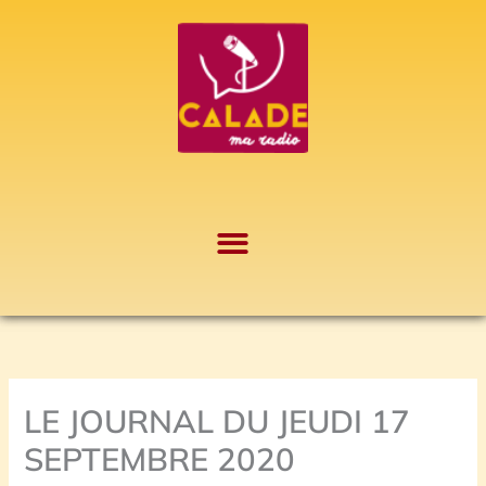
Aller
A
au
r
contenu
c
h
i
v
e
s
LE JOURNAL DU JEUDI 17
SEPTEMBRE 2020