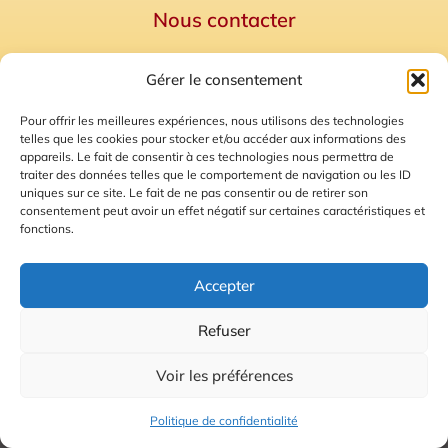
Nous contacter
Politique de confidentialité
Gérer le consentement
Mentions Légales
Plan du site
Pour offrir les meilleures expériences, nous utilisons des technologies
telles que les cookies pour stocker et/ou accéder aux informations des
Gestion des Cookies
appareils. Le fait de consentir à ces technologies nous permettra de
traiter des données telles que le comportement de navigation ou les ID
uniques sur ce site. Le fait de ne pas consentir ou de retirer son
consentement peut avoir un effet négatif sur certaines caractéristiques et
fonctions.
Accepter
Refuser
© 2026 Radio Calade
Voir les préférences
Ecoutez le direct
Politique de confidentialité