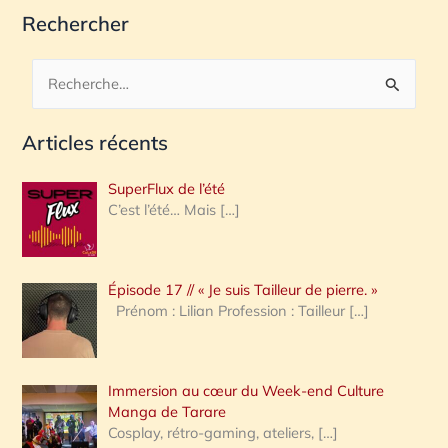
Rechercher
R
e
Articles récents
c
h
SuperFlux de l’été
e
C’est l’été… Mais
[…]
r
c
Épisode 17 // « Je suis Tailleur de pierre. »
h
Prénom : Lilian Profession : Tailleur
[…]
e
r
Immersion au cœur du Week-end Culture
:
Manga de Tarare
Cosplay, rétro-gaming, ateliers,
[…]