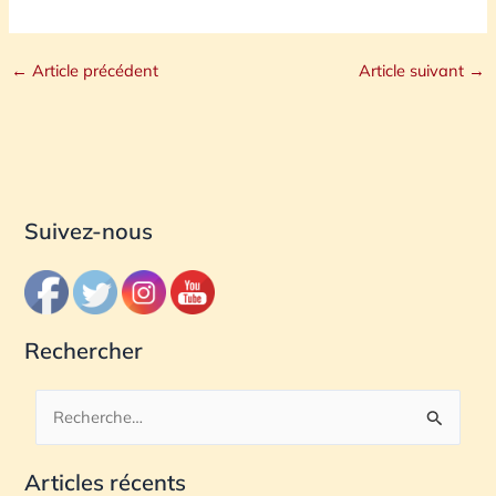
←
Article précédent
Article suivant
→
Suivez-nous
Rechercher
R
e
Articles récents
c