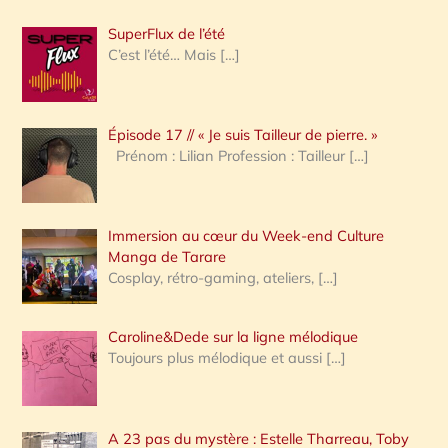
h
SuperFlux de l’été
e
C’est l’été… Mais
[…]
r
c
Épisode 17 // « Je suis Tailleur de pierre. »
h
Prénom : Lilian Profession : Tailleur
[…]
e
r
Immersion au cœur du Week-end Culture
:
Manga de Tarare
Cosplay, rétro-gaming, ateliers,
[…]
Caroline&Dede sur la ligne mélodique
Toujours plus mélodique et aussi
[…]
A 23 pas du mystère : Estelle Tharreau, Toby