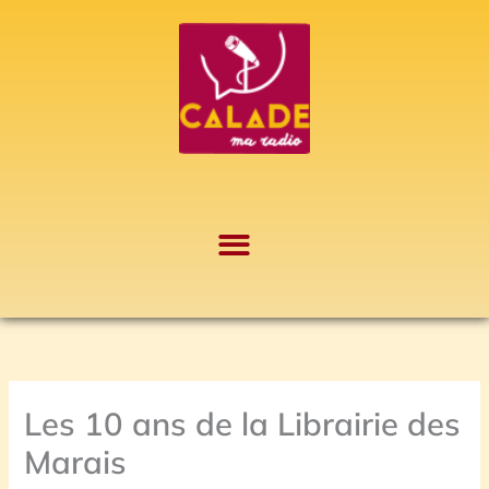
Aller
A
au
r
contenu
c
h
i
v
e
s
Les 10 ans de la Librairie des
Marais