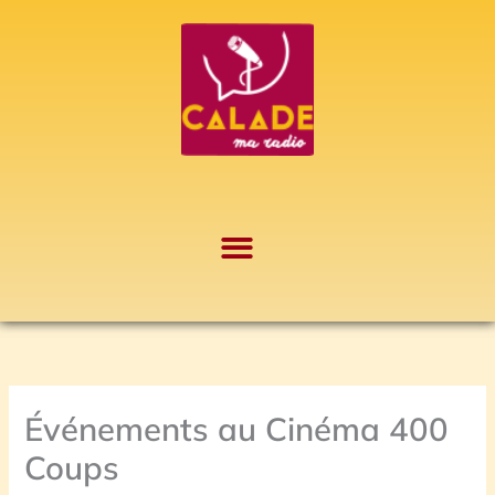
Aller
A
au
r
contenu
c
h
i
v
e
s
Événements au Cinéma 400
Coups