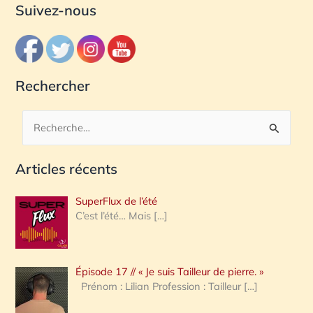
Suivez-nous
Rechercher
R
e
Articles récents
c
h
SuperFlux de l’été
e
C’est l’été… Mais
[…]
r
c
Épisode 17 // « Je suis Tailleur de pierre. »
h
Prénom : Lilian Profession : Tailleur
[…]
e
r