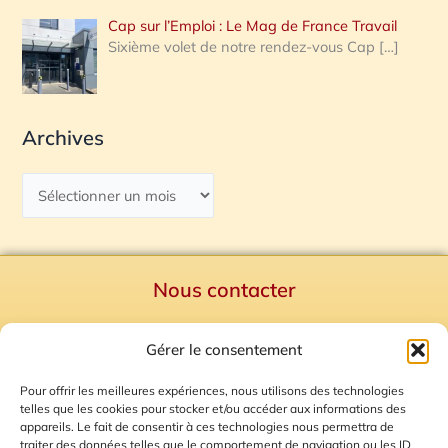
Cap sur l’Emploi : Le Mag de France Travail
Sixième volet de notre rendez-vous Cap
[…]
Archives
Nous contacter
Politique de confidentialité
Gérer le consentement
Mentions Légales
Plan du site
Pour offrir les meilleures expériences, nous utilisons des technologies
telles que les cookies pour stocker et/ou accéder aux informations des
Gestion des Cookies
appareils. Le fait de consentir à ces technologies nous permettra de
traiter des données telles que le comportement de navigation ou les ID