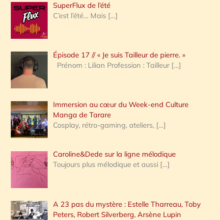
SuperFlux de l’été
e
C’est l’été… Mais
[…]
r
c
Épisode 17 // « Je suis Tailleur de pierre. »
h
Prénom : Lilian Profession : Tailleur
[…]
e
r
Immersion au cœur du Week-end Culture
:
Manga de Tarare
Cosplay, rétro-gaming, ateliers,
[…]
Caroline&Dede sur la ligne mélodique
Toujours plus mélodique et aussi
[…]
A 23 pas du mystère : Estelle Tharreau, Toby
Peters, Robert Silverberg, Arsène Lupin