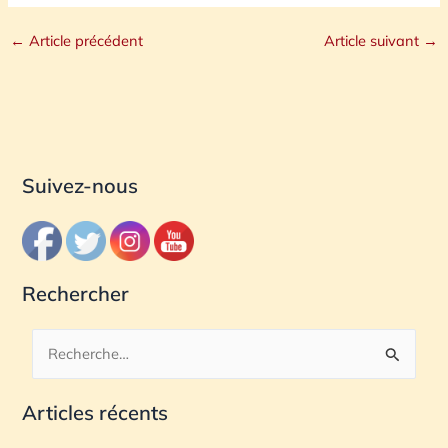
←
Article précédent
Article suivant
→
Suivez-nous
Rechercher
R
e
Articles récents
c
h