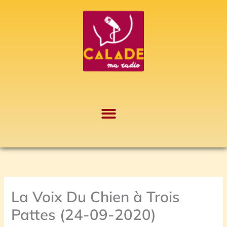
Aller
A
au
r
contenu
c
h
i
v
e
s
La Voix Du Chien à Trois
Pattes (24-09-2020)