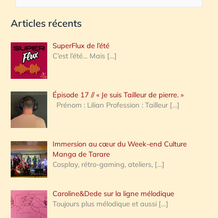
e
Articles récents
c
h
SuperFlux de l’été
e
C’est l’été… Mais
[…]
r
c
Épisode 17 // « Je suis Tailleur de pierre. »
h
Prénom : Lilian Profession : Tailleur
[…]
e
r
Immersion au cœur du Week-end Culture
:
Manga de Tarare
Cosplay, rétro-gaming, ateliers,
[…]
Caroline&Dede sur la ligne mélodique
Toujours plus mélodique et aussi
[…]