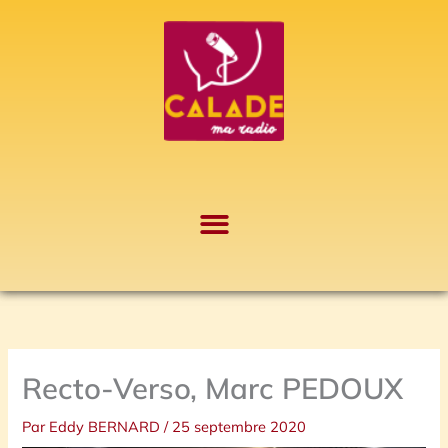
Aller
A
au
r
contenu
c
h
i
v
e
s
Recto-Verso, Marc PEDOUX
Par
Eddy BERNARD
/
25 septembre 2020