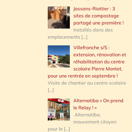
Jassans-Riottier : 3
sites de compostage
partagé une première !
Installés dans des
emplacements
[…]
Villefranche s/S :
extension, rénovation et
réhabilitation du centre
scolaire Pierre Montet,
pour une rentrée en septembre !
Visite de chantier au centre scolaire
[…]
Alternatiba « On prend
le Relay ! »
Alternatiba,
mouvement citoyen
pour le
[…]