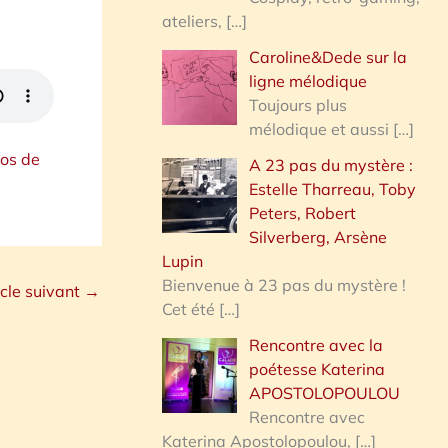
ateliers,
[…]
Caroline&Dede sur la
ligne mélodique
Toujours plus
mélodique et aussi
[…]
los de
A 23 pas du mystère :
Estelle Tharreau, Toby
Peters, Robert
Silverberg, Arsène
Lupin
Bienvenue à 23 pas du mystère !
icle suivant
→
Cet été
[…]
Rencontre avec la
poétesse Katerina
APOSTOLOPOULOU
Rencontre avec
Katerina Apostolopoulou,
[…]