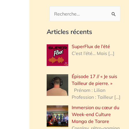
R
e
Articles récents
c
h
SuperFlux de l’été
e
C’est l’été… Mais
[…]
r
c
Épisode 17 // « Je suis
h
Tailleur de pierre. »
e
Prénom : Lilian
Profession : Tailleur
[…]
r
Immersion au cœur du
Week-end Culture
:
Manga de Tarare
Cosplay, rétro-gaming,