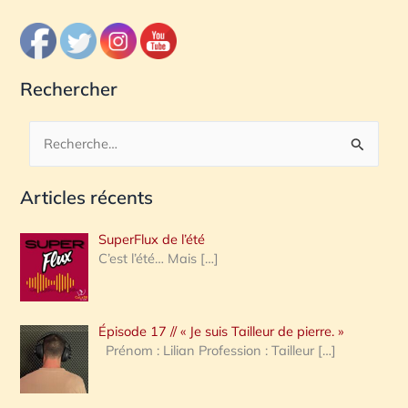
Rechercher
R
e
Articles récents
c
h
SuperFlux de l’été
e
C’est l’été… Mais
[…]
r
c
Épisode 17 // « Je suis Tailleur de pierre. »
h
Prénom : Lilian Profession : Tailleur
[…]
e
r