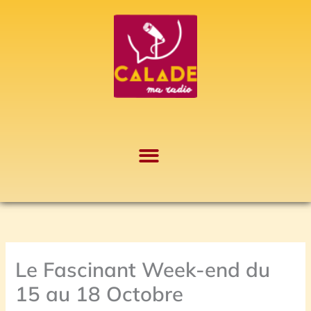
Aller
A
au
r
contenu
c
h
i
v
e
s
Le Fascinant Week-end du
15 au 18 Octobre