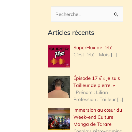
R
e
Articles récents
c
h
SuperFlux de l’été
e
C’est l’été… Mais
[…]
r
c
Épisode 17 // « Je suis
h
Tailleur de pierre. »
e
Prénom : Lilian
Profession : Tailleur
[…]
r
Immersion au cœur du
Week-end Culture
:
Manga de Tarare
Cosplay, rétro-gaming,