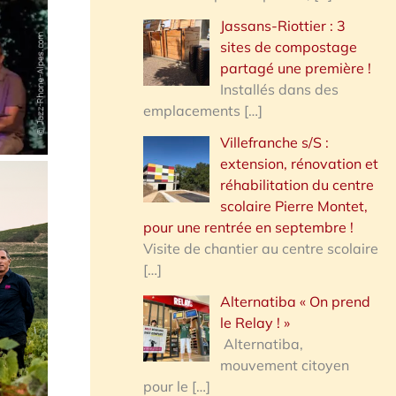
Jassans-Riottier : 3
sites de compostage
partagé une première !
Installés dans des
emplacements
[…]
Villefranche s/S :
extension, rénovation et
réhabilitation du centre
scolaire Pierre Montet,
pour une rentrée en septembre !
Visite de chantier au centre scolaire
[…]
Alternatiba « On prend
le Relay ! »
Alternatiba,
mouvement citoyen
pour le
[…]