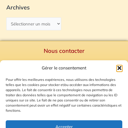
Archives
Nous contacter
Politique de confidentialité
Gérer le consentement
Mentions Légales
Plan du site
Pour offrir les meilleures expériences, nous utilisons des technologies
telles que les cookies pour stocker et/ou accéder aux informations des
Gestion des Cookies
appareils. Le fait de consentir à ces technologies nous permettra de
traiter des données telles que le comportement de navigation ou les ID
uniques sur ce site. Le fait de ne pas consentir ou de retirer son
consentement peut avoir un effet négatif sur certaines caractéristiques et
fonctions.
Accepter