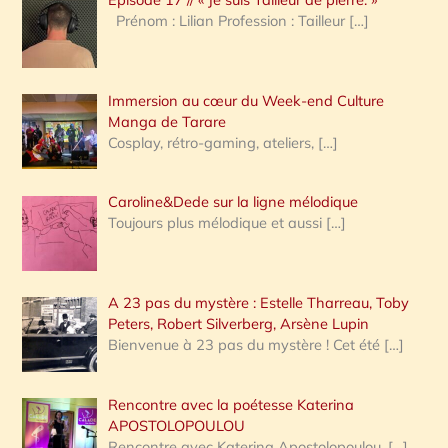
h
Prénom : Lilian Profession : Tailleur
[…]
e
r
Immersion au cœur du Week-end Culture
:
Manga de Tarare
Cosplay, rétro-gaming, ateliers,
[…]
Caroline&Dede sur la ligne mélodique
Toujours plus mélodique et aussi
[…]
A 23 pas du mystère : Estelle Tharreau, Toby
Peters, Robert Silverberg, Arsène Lupin
Bienvenue à 23 pas du mystère ! Cet été
[…]
Rencontre avec la poétesse Katerina
APOSTOLOPOULOU
Rencontre avec Katerina Apostolopoulou,
[…]