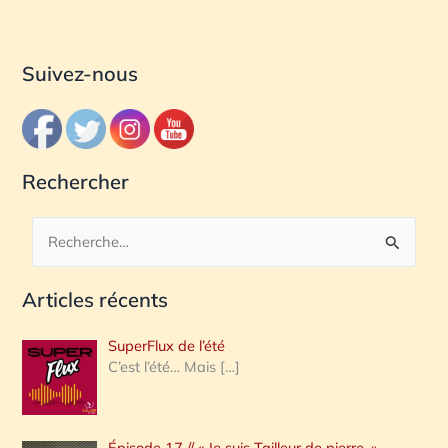
Suivez-nous
Rechercher
R
e
Articles récents
c
h
SuperFlux de l’été
e
C’est l’été… Mais
[…]
r
c
Épisode 17 // « Je suis Tailleur de pierre. »