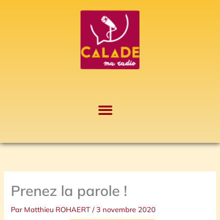
Aller
A
au
r
contenu
c
h
i
v
e
s
Prenez la parole !
Par
Matthieu ROHAERT
/
3 novembre 2020