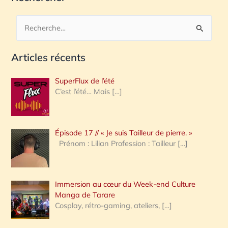
R
e
Articles récents
c
h
SuperFlux de l’été
e
C’est l’été… Mais
[…]
r
c
Épisode 17 // « Je suis Tailleur de pierre. »
h
Prénom : Lilian Profession : Tailleur
[…]
e
r
Immersion au cœur du Week-end Culture
:
Manga de Tarare
Cosplay, rétro-gaming, ateliers,
[…]