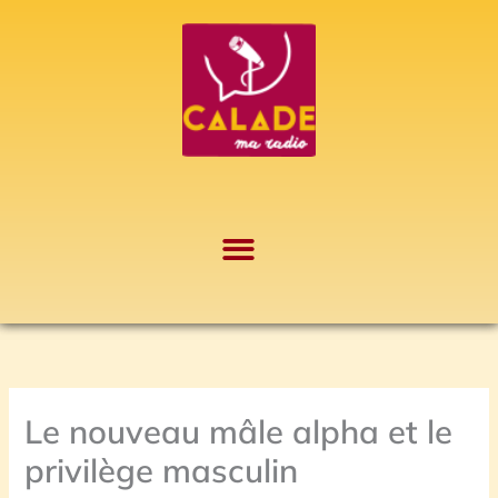
Aller
A
au
r
contenu
c
h
i
v
e
s
Le nouveau mâle alpha et le
privilège masculin