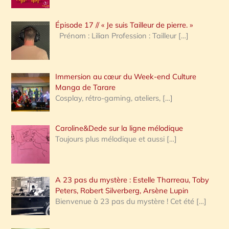
c
Épisode 17 // « Je suis Tailleur de pierre. »
h
Prénom : Lilian Profession : Tailleur
[…]
e
r
Immersion au cœur du Week-end Culture
:
Manga de Tarare
Cosplay, rétro-gaming, ateliers,
[…]
Caroline&Dede sur la ligne mélodique
Toujours plus mélodique et aussi
[…]
A 23 pas du mystère : Estelle Tharreau, Toby
Peters, Robert Silverberg, Arsène Lupin
Bienvenue à 23 pas du mystère ! Cet été
[…]