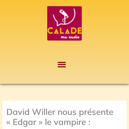
Aller
A
au
r
contenu
c
h
i
v
e
s
David Willer nous présente
« Edgar » le vampire :