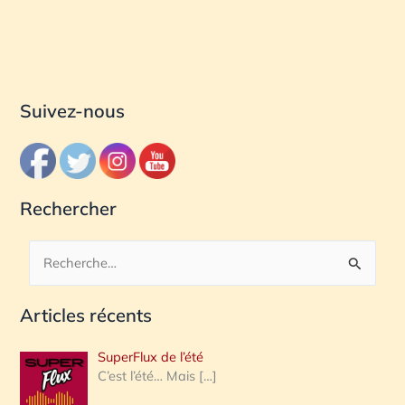
Suivez-nous
Rechercher
R
e
Articles récents
c
h
SuperFlux de l’été
e
C’est l’été… Mais
[…]
r