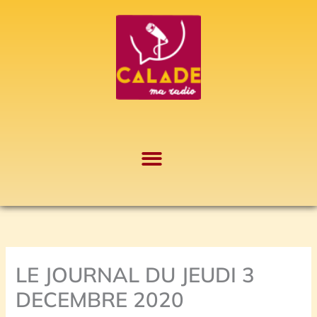
Aller
A
au
r
contenu
c
h
i
v
e
s
LE JOURNAL DU JEUDI 3
DECEMBRE 2020