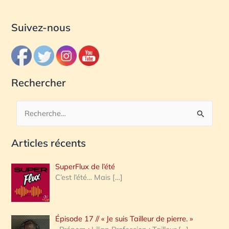
Suivez-nous
Rechercher
R
e
Articles récents
c
h
SuperFlux de l’été
e
C’est l’été… Mais
[…]
r
c
Épisode 17 // « Je suis Tailleur de pierre. »
h