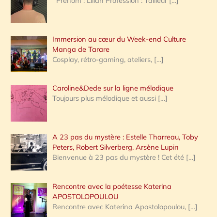
Prénom : Lilian Profession : Tailleur
[…]
e
r
Immersion au cœur du Week-end Culture
:
Manga de Tarare
Cosplay, rétro-gaming, ateliers,
[…]
Caroline&Dede sur la ligne mélodique
Toujours plus mélodique et aussi
[…]
A 23 pas du mystère : Estelle Tharreau, Toby
Peters, Robert Silverberg, Arsène Lupin
Bienvenue à 23 pas du mystère ! Cet été
[…]
Rencontre avec la poétesse Katerina
APOSTOLOPOULOU
Rencontre avec Katerina Apostolopoulou,
[…]