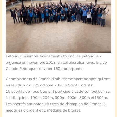
Pétanqu’Ensemble événement « tournoi de pétanque »
organisé en novembre 2019, en collaboration avec le club
Calade Pétanque : environ 150 participants
Championnats de France d’athlétisme sport adapté qui ont
eu lieu du 22 au 25 octobre 2020 à Saint Florentin.
15 sportifs de Tous Cap ont participé à cette compétition sur
les disciplines 100m, 200m, 300m, 400m, 800m et1500m.
Les sportifs ont obtenu 8 titres de champion de France, 3
médailles d’argent et 1 médaille de bronze.