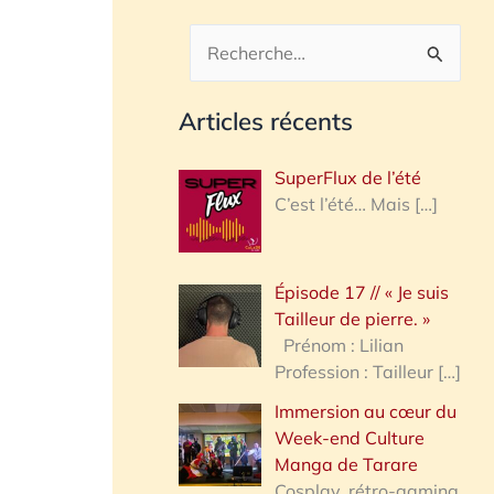
R
e
Articles récents
c
h
SuperFlux de l’été
e
C’est l’été… Mais
[…]
r
c
Épisode 17 // « Je suis
h
Tailleur de pierre. »
e
Prénom : Lilian
Profession : Tailleur
[…]
r
Immersion au cœur du
Week-end Culture
:
Manga de Tarare
Cosplay, rétro-gaming,