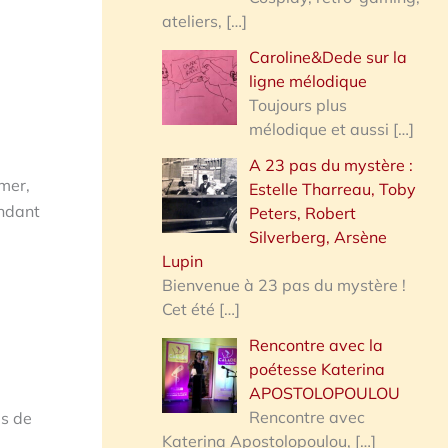
ateliers,
[…]
Caroline&Dede sur la
ligne mélodique
Toujours plus
mélodique et aussi
[…]
A 23 pas du mystère :
imer,
Estelle Tharreau, Toby
endant
Peters, Robert
Silverberg, Arsène
Lupin
Bienvenue à 23 pas du mystère !
Cet été
[…]
Rencontre avec la
poétesse Katerina
APOSTOLOPOULOU
Rencontre avec
es de
Katerina Apostolopoulou,
[…]