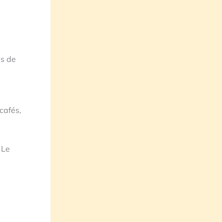
es de
cafés,
 Le