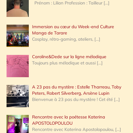
Prénom : Lilian Profession : Tailleur
[…]
e
r
Immersion au cœur du Week-end Culture
:
Manga de Tarare
Cosplay, rétro-gaming, ateliers,
[…]
Caroline&Dede sur la ligne mélodique
Toujours plus mélodique et aussi
[…]
A 23 pas du mystère : Estelle Tharreau, Toby
Peters, Robert Silverberg, Arsène Lupin
Bienvenue à 23 pas du mystère ! Cet été
[…]
Rencontre avec la poétesse Katerina
APOSTOLOPOULOU
Rencontre avec Katerina Apostolopoulou,
[…]