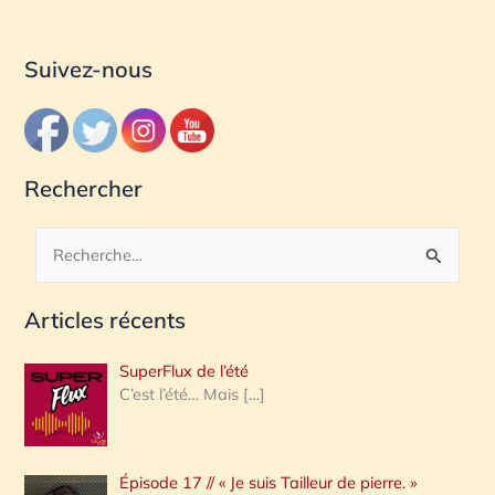
Suivez-nous
Rechercher
R
e
Articles récents
c
h
SuperFlux de l’été
e
C’est l’été… Mais
[…]
r
c
Épisode 17 // « Je suis Tailleur de pierre. »
h