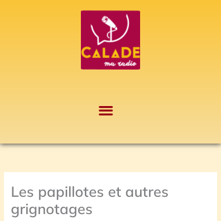
Aller
A
au
r
contenu
c
h
i
v
e
s
Les papillotes et autres
grignotages