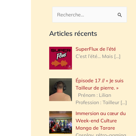
R
e
Articles récents
c
h
SuperFlux de l’été
e
C’est l’été… Mais
[…]
r
c
Épisode 17 // « Je suis
h
Tailleur de pierre. »
e
Prénom : Lilian
Profession : Tailleur
[…]
r
Immersion au cœur du
Week-end Culture
:
Manga de Tarare
Cosplay, rétro-gaming,