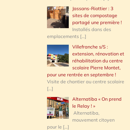
Jassans-Riottier : 3
sites de compostage
partagé une première !
Installés dans des
emplacements
[…]
Villefranche s/S :
extension, rénovation et
réhabilitation du centre
scolaire Pierre Montet,
pour une rentrée en septembre !
Visite de chantier au centre scolaire
[…]
Alternatiba « On prend
le Relay ! »
Alternatiba,
mouvement citoyen
pour le
[…]