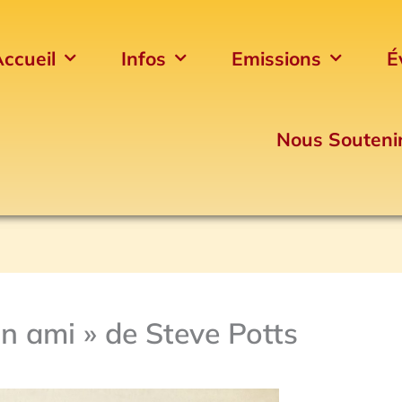
ccueil
Infos
Emissions
É
Nous Souteni
un ami » de Steve Potts