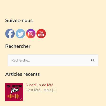
Suivez-nous
Rechercher
R
e
Articles récents
c
h
SuperFlux de l’été
e
C’est l’été… Mais
[…]
r
c