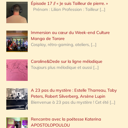
Épisode 17 // « Je suis Tailleur de pierre. »
h
Prénom : Lilian Profession : Tailleur
[…]
e
r
Immersion au cœur du Week-end Culture
:
Manga de Tarare
Cosplay, rétro-gaming, ateliers,
[…]
Caroline&Dede sur la ligne mélodique
Toujours plus mélodique et aussi
[…]
A 23 pas du mystère : Estelle Tharreau, Toby
Peters, Robert Silverberg, Arsène Lupin
Bienvenue à 23 pas du mystère ! Cet été
[…]
Rencontre avec la poétesse Katerina
APOSTOLOPOULOU