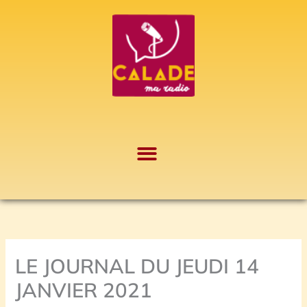
Aller
A
au
r
contenu
c
h
i
v
e
s
LE JOURNAL DU JEUDI 14
JANVIER 2021