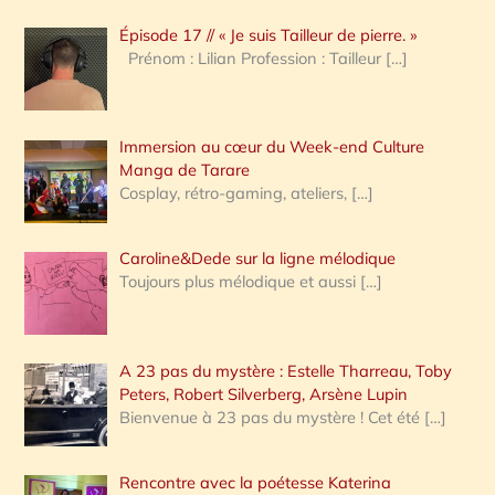
c
Épisode 17 // « Je suis Tailleur de pierre. »
h
Prénom : Lilian Profession : Tailleur
[…]
e
r
Immersion au cœur du Week-end Culture
:
Manga de Tarare
Cosplay, rétro-gaming, ateliers,
[…]
Caroline&Dede sur la ligne mélodique
Toujours plus mélodique et aussi
[…]
A 23 pas du mystère : Estelle Tharreau, Toby
Peters, Robert Silverberg, Arsène Lupin
Bienvenue à 23 pas du mystère ! Cet été
[…]
Rencontre avec la poétesse Katerina