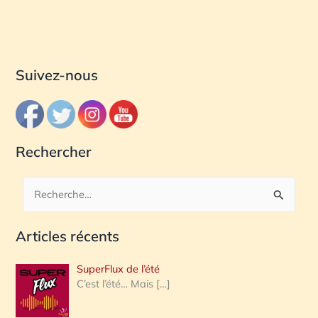
Suivez-nous
Rechercher
R
e
Articles récents
c
h
SuperFlux de l’été
e
C’est l’été… Mais
[…]
r