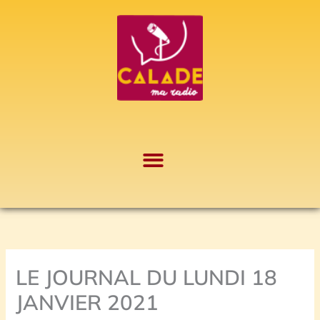
Aller
A
au
r
contenu
c
h
i
v
e
s
LE JOURNAL DU LUNDI 18
JANVIER 2021