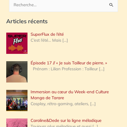
R
e
Articles récents
c
h
SuperFlux de l’été
e
C’est l’été… Mais
[…]
r
c
Épisode 17 // « Je suis Tailleur de pierre. »
h
Prénom : Lilian Profession : Tailleur
[…]
e
r
Immersion au cœur du Week-end Culture
:
Manga de Tarare
Cosplay, rétro-gaming, ateliers,
[…]
Caroline&Dede sur la ligne mélodique
Toujours plus mélodique et aussi
[…]