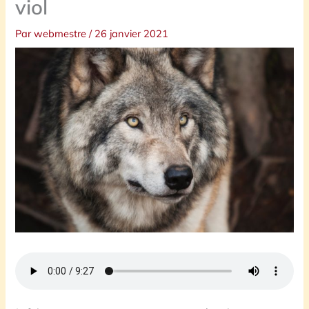
viol
Par
webmestre
/
26 janvier 2021