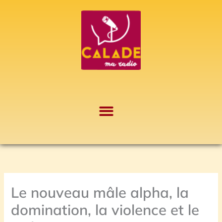
Aller
A
au
r
contenu
c
h
i
v
e
s
Le nouveau mâle alpha, la
domination, la violence et le