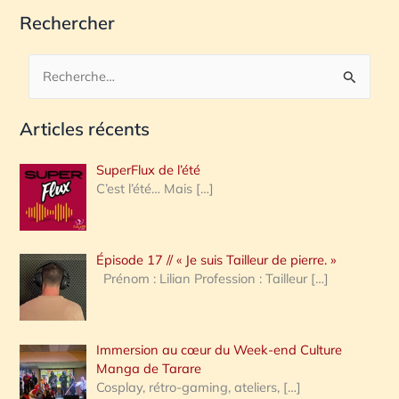
Rechercher
R
e
Articles récents
c
h
SuperFlux de l’été
e
C’est l’été… Mais
[…]
r
c
Épisode 17 // « Je suis Tailleur de pierre. »
h
Prénom : Lilian Profession : Tailleur
[…]
e
r
Immersion au cœur du Week-end Culture
:
Manga de Tarare
Cosplay, rétro-gaming, ateliers,
[…]