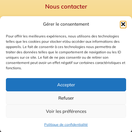
Nous contacter
Politique de confidentialité
Gérer le consentement
Mentions Légales
Plan du site
Pour offrir les meilleures expériences, nous utilisons des technologies
telles que les cookies pour stocker et/ou accéder aux informations des
Gestion des Cookies
appareils. Le fait de consentir à ces technologies nous permettra de
traiter des données telles que le comportement de navigation ou les ID
uniques sur ce site. Le fait de ne pas consentir ou de retirer son
consentement peut avoir un effet négatif sur certaines caractéristiques et
fonctions.
Accepter
Refuser
© 2026 Radio Calade
Voir les préférences
Ecoutez le direct
Politique de confidentialité