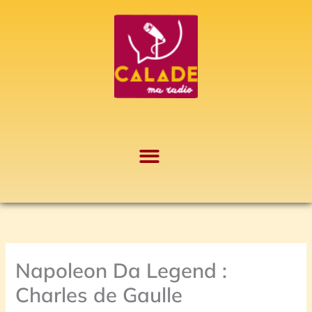
Aller
A
au
r
contenu
c
h
i
v
e
s
Napoleon Da Legend :
Charles de Gaulle