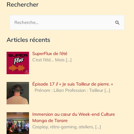
Rechercher
R
e
Articles récents
c
h
SuperFlux de l’été
e
C’est l’été… Mais
[…]
r
c
Épisode 17 // « Je suis Tailleur de pierre. »
h
Prénom : Lilian Profession : Tailleur
[…]
e
r
Immersion au cœur du Week-end Culture
:
Manga de Tarare
Cosplay, rétro-gaming, ateliers,
[…]