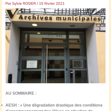
Par
Sylvie ROSIER
/
15 février 2021
AU SOMMAIRE :
A
ESH : « Une dégradati
o
n drastique des conditions