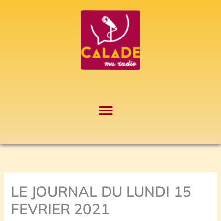
Aller
A
au
r
contenu
c
h
i
v
e
s
LE JOURNAL DU LUNDI 15
FEVRIER 2021