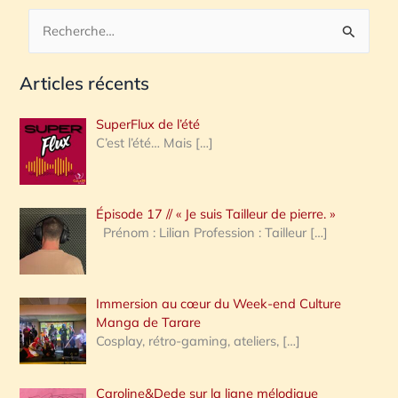
R
e
Articles récents
c
h
SuperFlux de l’été
e
C’est l’été… Mais
[…]
r
c
Épisode 17 // « Je suis Tailleur de pierre. »
h
Prénom : Lilian Profession : Tailleur
[…]
e
r
Immersion au cœur du Week-end Culture
:
Manga de Tarare
Cosplay, rétro-gaming, ateliers,
[…]
Caroline&Dede sur la ligne mélodique