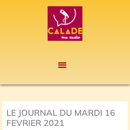
Aller
A
au
r
contenu
c
h
i
v
e
s
LE JOURNAL DU MARDI 16
FEVRIER 2021