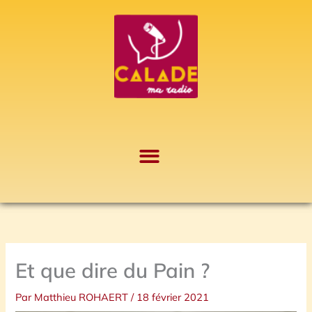
Aller
A
au
r
contenu
c
h
i
v
e
s
Et que dire du Pain ?
Par
Matthieu ROHAERT
/
18 février 2021