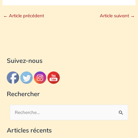
←
Article précédent
Article suivant
→
Suivez-nous
Rechercher
R
e
Articles récents
c