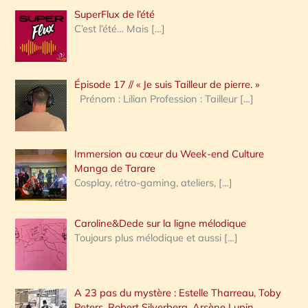
h
SuperFlux de l’été
e
C’est l’été… Mais
[…]
r
c
Épisode 17 // « Je suis Tailleur de pierre. »
h
Prénom : Lilian Profession : Tailleur
[…]
e
r
Immersion au cœur du Week-end Culture
:
Manga de Tarare
Cosplay, rétro-gaming, ateliers,
[…]
Caroline&Dede sur la ligne mélodique
Toujours plus mélodique et aussi
[…]
A 23 pas du mystère : Estelle Tharreau, Toby
Peters, Robert Silverberg, Arsène Lupin