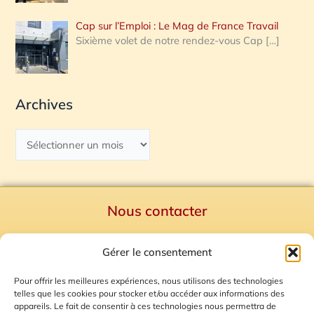
Cap sur l’Emploi : Le Mag de France Travail
Sixième volet de notre rendez-vous Cap
[…]
Archives
Nous contacter
Politique de confidentialité
Gérer le consentement
Mentions Légales
Plan du site
Pour offrir les meilleures expériences, nous utilisons des technologies
telles que les cookies pour stocker et/ou accéder aux informations des
Gestion des Cookies
appareils. Le fait de consentir à ces technologies nous permettra de