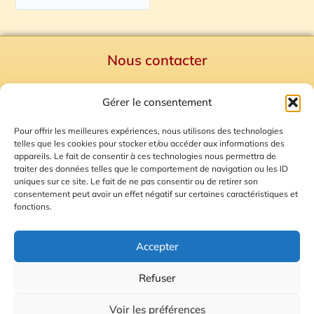
Nous contacter
Politique de confidentialité
Gérer le consentement
Mentions Légales
Plan du site
Pour offrir les meilleures expériences, nous utilisons des technologies
telles que les cookies pour stocker et/ou accéder aux informations des
Gestion des Cookies
appareils. Le fait de consentir à ces technologies nous permettra de
traiter des données telles que le comportement de navigation ou les ID
uniques sur ce site. Le fait de ne pas consentir ou de retirer son
consentement peut avoir un effet négatif sur certaines caractéristiques et
fonctions.
Accepter
Refuser
© 2026 Radio Calade
Voir les préférences