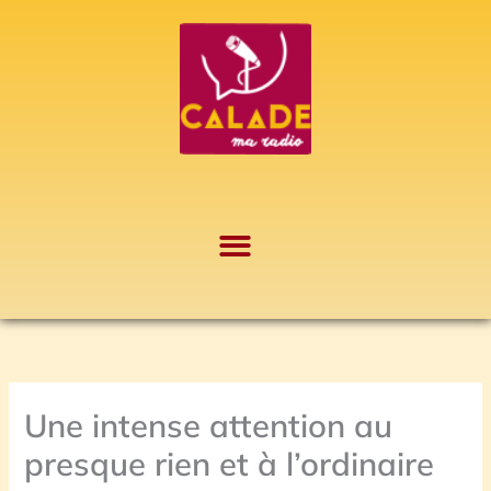
Aller
A
au
r
contenu
c
h
i
v
e
s
Une intense attention au
presque rien et à l’ordinaire