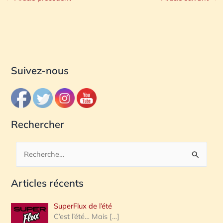
Suivez-nous
Rechercher
R
e
Articles récents
c
h
SuperFlux de l’été
e
C’est l’été… Mais
[…]