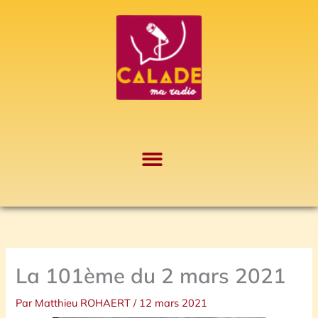
Aller
A
au
r
contenu
c
h
i
v
e
s
La 101ème du 2 mars 2021
Par
Matthieu ROHAERT
/
12 mars 2021