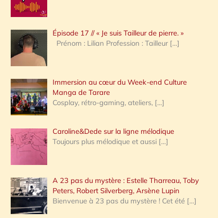
r
c
Épisode 17 // « Je suis Tailleur de pierre. »
h
Prénom : Lilian Profession : Tailleur
[…]
e
r
Immersion au cœur du Week-end Culture
:
Manga de Tarare
Cosplay, rétro-gaming, ateliers,
[…]
Caroline&Dede sur la ligne mélodique
Toujours plus mélodique et aussi
[…]
A 23 pas du mystère : Estelle Tharreau, Toby
Peters, Robert Silverberg, Arsène Lupin
Bienvenue à 23 pas du mystère ! Cet été
[…]