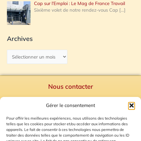
Cap sur l’Emploi : Le Mag de France Travail
Sixième volet de notre rendez-vous Cap
[…]
Archives
Nous contacter
Politique de confidentialité
Gérer le consentement
Mentions Légales
Plan du site
Pour offrir les meilleures expériences, nous utilisons des technologies
telles que les cookies pour stocker et/ou accéder aux informations des
Gestion des Cookies
appareils. Le fait de consentir à ces technologies nous permettra de
traiter des données telles que le comportement de navigation ou les ID
uniques sur ce site. Le fait de ne pas consentir ou de retirer son