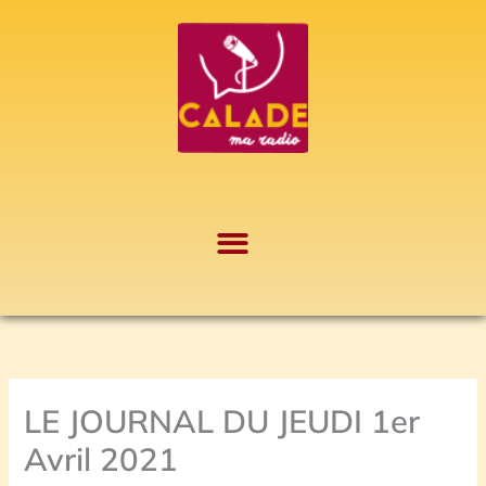
Aller
A
au
r
contenu
c
h
i
v
e
s
LE JOURNAL DU JEUDI 1er
Avril 2021