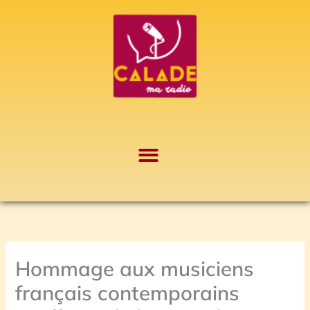
Aller
A
au
r
contenu
c
h
i
v
e
s
Hommage aux musiciens
français contemporains