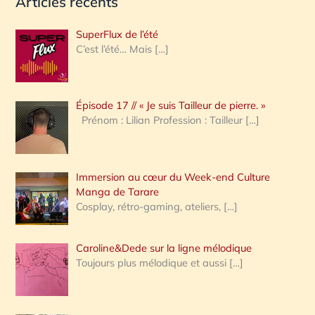
Articles récents
c
h
SuperFlux de l’été
e
C’est l’été… Mais
[…]
r
c
Épisode 17 // « Je suis Tailleur de pierre. »
h
Prénom : Lilian Profession : Tailleur
[…]
e
r
Immersion au cœur du Week-end Culture
:
Manga de Tarare
Cosplay, rétro-gaming, ateliers,
[…]
Caroline&Dede sur la ligne mélodique
Toujours plus mélodique et aussi
[…]