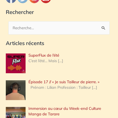
Rechercher
R
e
Articles récents
c
h
SuperFlux de l’été
e
C’est l’été… Mais
[…]
r
c
Épisode 17 // « Je suis Tailleur de pierre. »
h
Prénom : Lilian Profession : Tailleur
[…]
e
r
Immersion au cœur du Week-end Culture
:
Manga de Tarare