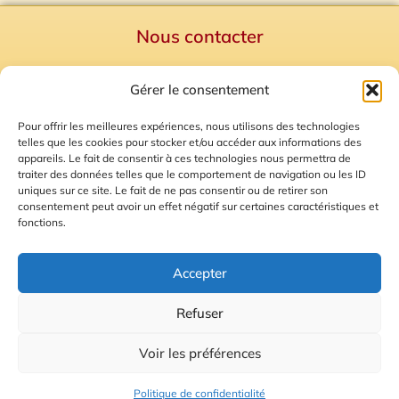
Nous contacter
Politique de confidentialité
Gérer le consentement
Mentions Légales
Plan du site
Pour offrir les meilleures expériences, nous utilisons des technologies
telles que les cookies pour stocker et/ou accéder aux informations des
Gestion des Cookies
appareils. Le fait de consentir à ces technologies nous permettra de
traiter des données telles que le comportement de navigation ou les ID
uniques sur ce site. Le fait de ne pas consentir ou de retirer son
consentement peut avoir un effet négatif sur certaines caractéristiques et
fonctions.
Accepter
Refuser
© 2026 Radio Calade
Voir les préférences
Ecoutez le direct
Politique de confidentialité