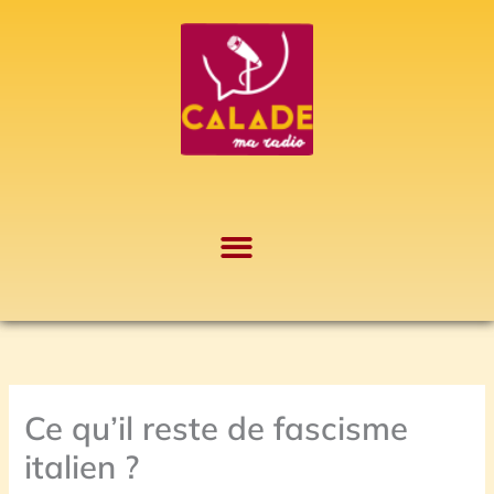
Aller
A
au
r
contenu
c
h
i
v
e
s
Ce qu’il reste de fascisme
italien ?