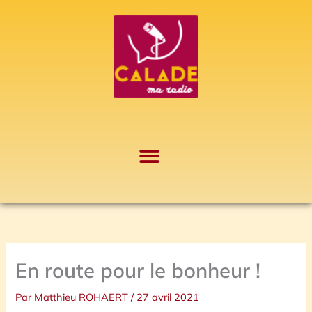
Aller
A
au
r
contenu
c
h
i
v
e
s
En route pour le bonheur !
Par
Matthieu ROHAERT
/
27 avril 2021