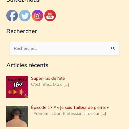
Rechercher
R
e
Articles récents
c
h
SuperFlux de l’été
e
C’est l’été… Mais
[…]
r
c
Épisode 17 // « Je suis Tailleur de pierre. »
h
Prénom : Lilian Profession : Tailleur
[…]
e
r