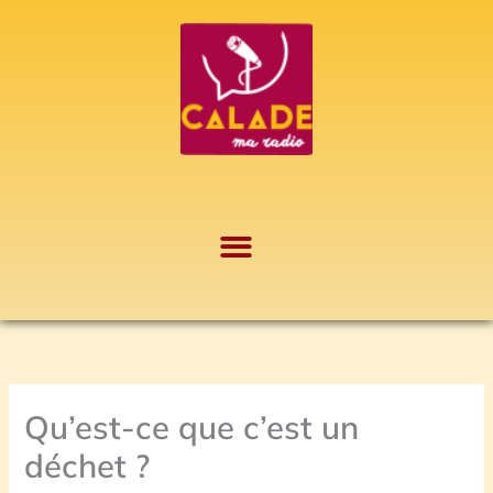
Aller
A
au
r
contenu
c
h
i
v
e
s
Qu’est-ce que c’est un
déchet ?