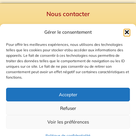
Nous contacter
Politique de confidentialité
Gérer le consentement
Mentions Légales
Plan du site
Pour offrir les meilleures expériences, nous utilisons des technologies
telles que les cookies pour stocker et/ou accéder aux informations des
Gestion des Cookies
appareils. Le fait de consentir à ces technologies nous permettra de
traiter des données telles que le comportement de navigation ou les ID
uniques sur ce site. Le fait de ne pas consentir ou de retirer son
consentement peut avoir un effet négatif sur certaines caractéristiques et
fonctions.
Accepter
Refuser
© 2026 Radio Calade
Voir les préférences
Ecoutez le direct
Politique de confidentialité