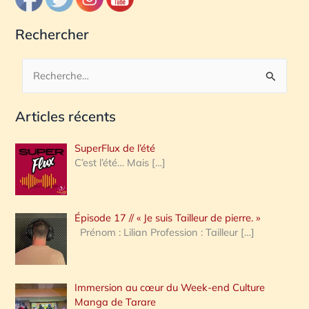
Rechercher
R
e
Articles récents
c
h
SuperFlux de l’été
e
C’est l’été… Mais
[…]
r
c
Épisode 17 // « Je suis Tailleur de pierre. »
h
Prénom : Lilian Profession : Tailleur
[…]
e
r
Immersion au cœur du Week-end Culture
:
Manga de Tarare